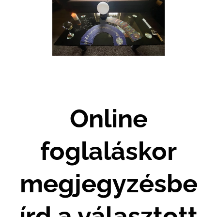
Online
foglaláskor
megjegyzésbe
írd a választott