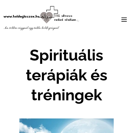
...ha többre vágynál egy tábla
boldogságnál
Spirituális
terápiák és
tréningek