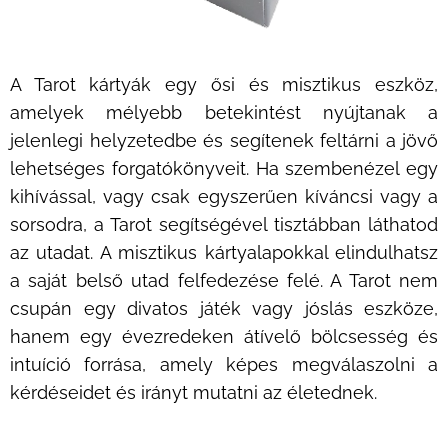
kezdőknek is ugyanolyan hatásos, mint a
haladóknak. Sőt, akár még a gyerekeknek is! A
meditáció jobbá tudja tenni az életedet, főleg,
A Tarot kártyák egy ősi és misztikus eszköz,
ha stresszes életet élsz... Természetesen találsz
amelyek mélyebb betekintést nyújtanak a
az interneten is sok jó vezetett meditációt, de a
lényeg mindig az lesz, hogy csináld!
jelenlegi helyzetedbe és segítenek feltárni a jövő
Amennyiben időpontot foglalsz hozzám,
lehetséges forgatókönyveit. Ha szembenézel egy
nemcsak sajátodnak fogod érezni a meditációt,
kihívással, vagy csak egyszerűen kíváncsi vagy a
de a "Nincs nekem időm itt üldögélni és a
sorsodra, a Tarot segítségével tisztábban láthatod
légzésemre figyelni, rengeteg dolgom van!"
az utadat. A misztikus kártyalapokkal elindulhatsz
kibúvót is kiküszöbölöd, mert tudod, hogy
a saját belső utad felfedezése felé. A Tarot nem
számítok rád, hogy a megbeszélt időpontban
csupán egy divatos játék vagy jóslás eszköze,
ott leszel.
hanem egy évezredeken átívelő bölcsesség és
Bővebb információ:
intuíció forrása, amely képes megválaszolni a
https://www.boldogleszek.hu/meditacio
kérdéseidet és irányt mutatni az életednek.