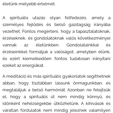
életünk mélyebb értelmét.
A spirituális utazás olyan felfedezés, amely a
személyes fejlődés és belső gazdagság irányába
vezethet. Fontos megérteni, hogy a tapasztalatoknak,
érzéseknek, és gondolatoknak valós következményei
vannak az életünkben. Gondolatainkkal és
érzéseinkkel formáljuk a valóságot, amelyben élünk,
és ezért kiemelkedően fontos tudatosan irányítani
ezeket az energiákat.
A meditáció és más spirituális gyakorlatok segíthetnek
abban, hogy tisztábban lássunk önmagunkban, és
megtaláljuk a belső harmóniát. Azonban ne felejtsük
el, hogy a spirituális út nem mindig könnyű, és
időnként nehézségekbe ütközhetünk. A kihívások és
váratlan fordulatok nem mindig jeleznek valamilyen