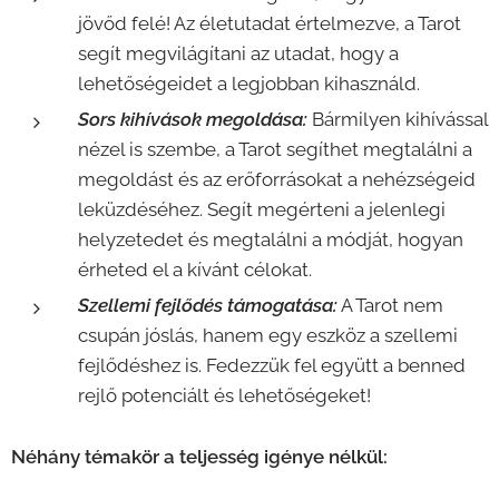
jövőd felé! Az életutadat értelmezve, a Tarot
segít megvilágítani az utadat, hogy a
lehetőségeidet a legjobban kihasználd.
Sors kihívások megoldása:
Bármilyen kihívással
nézel is szembe, a Tarot segíthet megtalálni a
megoldást és az erőforrásokat a nehézségeid
leküzdéséhez. Segít megérteni a jelenlegi
helyzetedet és megtalálni a módját, hogyan
érheted el a kívánt célokat.
Szellemi fejlődés támogatása:
A Tarot nem
csupán jóslás, hanem egy eszköz a szellemi
fejlődéshez is. Fedezzük fel együtt a benned
rejlő potenciált és lehetőségeket!
Néhány témakör a teljesség igénye nélkül: