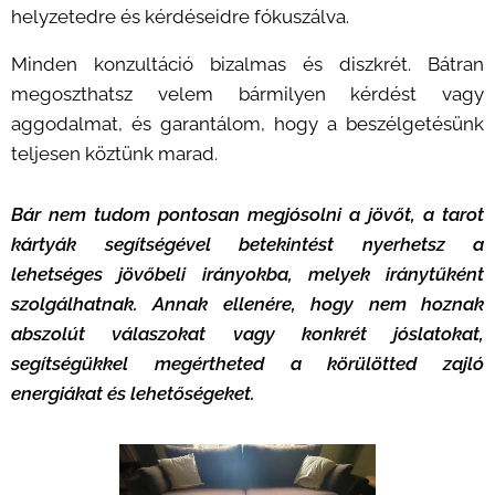
tapasztalatok felfedezésében, valamint
helyzetedre és kérdéseidre fókuszálva.
segíthet megérteni, hogy hogyan
Minden konzultáció bizalmas és diszkrét. Bátran
befolyásolhatják a jelenlegi életedet. Ezáltal
megoszthatsz velem bármilyen kérdést vagy
mélyebb megértést kaphatsz a
aggodalmat, és garantálom, hogy a beszélgetésünk
kapcsolataidról, a sorsodról és az életutadról.
teljesen köztünk marad.
Bár nem tudom pontosan megjósolni a jövőt, a tarot
kártyák segítségével betekintést nyerhetsz a
lehetséges jövőbeli irányokba, melyek iránytűként
szolgálhatnak. Annak ellenére, hogy nem hoznak
abszolút válaszokat vagy konkrét jóslatokat,
segítségükkel megértheted a körülötted zajló
energiákat és lehetőségeket.