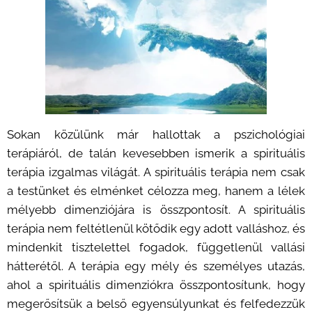
Sokan közülünk már hallottak a pszichológiai
terápiáról, de talán kevesebben ismerik a spirituális
terápia izgalmas világát. A spirituális terápia nem csak
a testünket és elménket célozza meg, hanem a lélek
mélyebb dimenziójára is összpontosít. A spirituális
terápia nem feltétlenül kötődik egy adott valláshoz, és
mindenkit tisztelettel fogadok, függetlenül vallási
hátterétől. A terápia egy mély és személyes utazás,
ahol a spirituális dimenziókra összpontosítunk, hogy
megerősítsük a belső egyensúlyunkat és felfedezzük