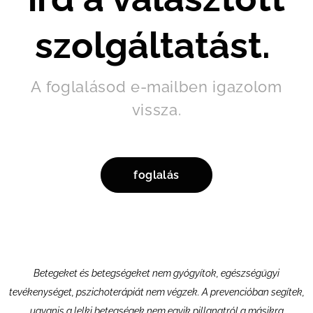
szolgáltatást.
A foglalásod e-mailben igazolom
vissza.
foglalás
Betegeket és betegségeket nem gyógyítok, egészségügyi
tevékenységet, pszichoterápiát nem végzek. A prevencióban segítek,
ugyanis a lelki betegségek nem egyik pillanatról a másikra