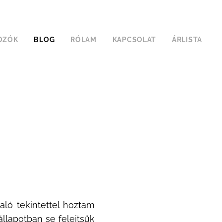
OZÓK
BLOG
RÓLAM
KAPCSOLAT
ÁRLISTA
aló tekintettel hoztam
llapotban se felejtsük