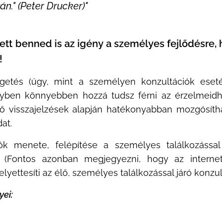
n." (Peter Drucker)"
 benned is az igény a személyes fejlődésre, h
!
getés (úgy, mint a személyen konzultációk eseté
yben könnyebben hozzá tudsz férni az érzelmeidhe
lő visszajelzések alapján hatékonyabban mozgósí
at.
iók menete, felépítése a személyes találkozássa
k. (Fontos azonban megjegyezni, hogy az intern
yettesíti az élő, személyes találkozással járó konzult
yei: