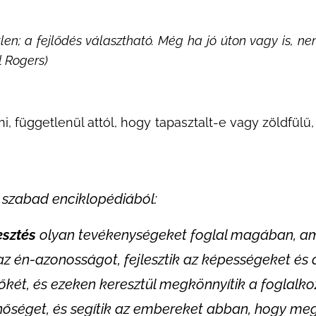
tlen; a fejlődés választható. Még ha jó úton vagy is, n
l Rogers)
i, függetlenül attól, hogy tapasztalt-e vagy zöldfülű,
 szabad enciklopédiából:
esztés
olyan tevékenységeket foglal magában, ame
z én-azonosságot, fejlesztik az képességeket és 
tőkét, és ezeken keresztül megkönnyítik a foglalk
inőséget, és segítik az embereket abban, hogy me