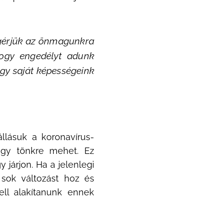
egérjük az önmagunkra
 Hogy engedélyt adunk
y saját képességeink
llásuk a koronavírus-
vagy tönkre mehet. Ez
y járjon. Ha a jelenlegi
 sok változást hoz és
ell alakítanunk ennek