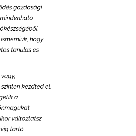
jlődés gazdasági
r mindenható
őkészségéből,
 ismerniük, hogy
tos tanulás és
 vagy,
szinten kezdted el.
getik a
l önmagukat
kor változtatsz
vig tartó