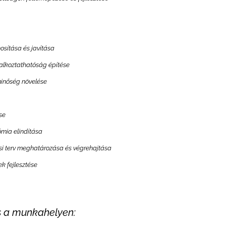
osítása és javítása
lalkoztathatóság építése
minőség növelése
se
mia elindítása
ési terv meghatározása és végrehajtása
k fejlesztése
s a munkahelyen: