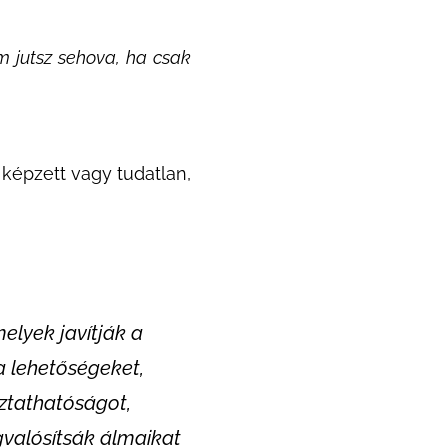
em jutsz sehova, ha csak
 képzett vagy tudatlan,
lyek javítják a
a lehetőségeket,
oztathatóságot,
gvalósítsák álmaikat