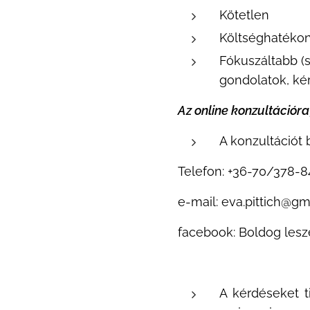
Kötetlen
Költséghatéko
Fókuszáltabb (s
gondolatok, ké
Az online konzultációra
A konzultációt
Telefon: +36-70/378-8
e-mail: eva.pittich@g
facebook: Boldog lesz
A kérdéseket t