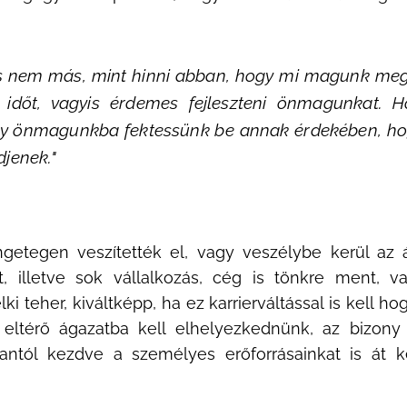
és nem más, mint hinni abban, hogy mi magunk m
az időt, vagyis érdemes fejleszteni önmagunkat.
y önmagunkba fektessünk be annak érdekében, hog
djenek."
getegen veszítették el, vagy veszélybe kerül az á
tt, illetve sok vállalkozás, cég is tönkre ment, 
ki teher, kiváltképp, ha ez karrierváltással is kell hog
 eltérő ágazatba kell elhelyezkednünk, az bizony
antól kezdve a személyes erőforrásainkat is át k