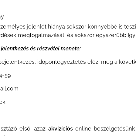
ny
zemélyes jelenlét hiánya sokszor könnyebbé is teszi
rdések megfogalmazását, és sokszor egyszerűbb így ő
 jelentkezés és részvétel menete:
 bejelentkezés, időpontegyeztetés előzi meg a követ
4-59
mail.com
ek
isztázó első, azaz
akvizíciós
online beszélgetésünk