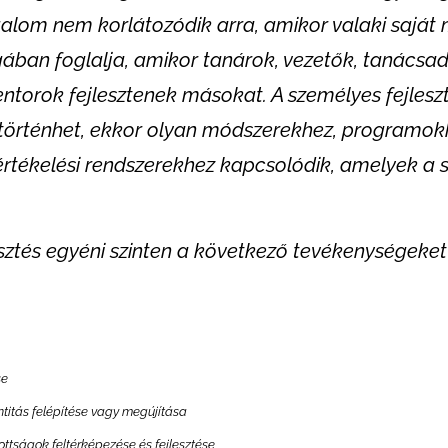
ogalom nem korlátozódik arra, amikor valaki saját m
ában foglalja, amikor tanárok, vezetők, tanácsa
torok fejlesztenek másokat. A személyes fejleszt
s történhet, ekkor olyan módszerekhez, programok
értékelési rendszerekhez kapcsolódik, amelyek a 
sztés egyéni szinten a következő tevékenységeket
se
itás felépítése vagy megújítása
ttságok feltérképezése és fejlesztése