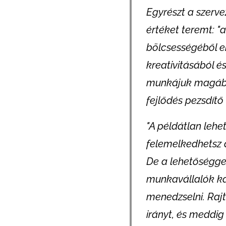
Egyrészt a szerve
értéket teremt: 
bölcsességéből 
kreativitásából é
munkájuk magában 
fejlődés pezsdítő 
"A példátlan lehe
felemelkedhetsz a
De a lehetőséggel
munkavállalók ka
menedzselni. Rajt
irányt, és meddig