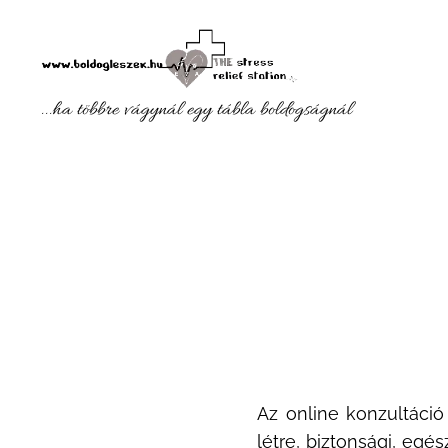
...ha többre vágynál egy tábla
boldogságnál
Az online konzultáció
létre, biztonsági, eg