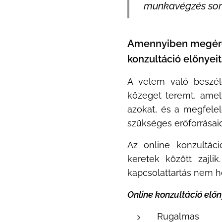
munkavégzés sorá
Amennyiben megérett
konzultáció előnyeit
A velem való beszél
közeget teremt, amel
azokat, és a megfele
szükséges erőforrásaid
Az online konzultác
keretek között zajli
kapcsolattartás nem hel
Online konzultáció előn
Rugalmas