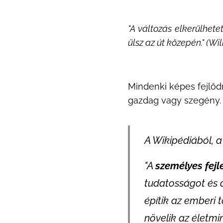
"A változás elkerülhete
ülsz az út közepén." (Wil
Mindenki képes fejlődn
gazdag vagy szegény.
A Wikipédiából, a
"A
személyes fejl
tudatosságot és a
építik az emberi 
növelik az életm