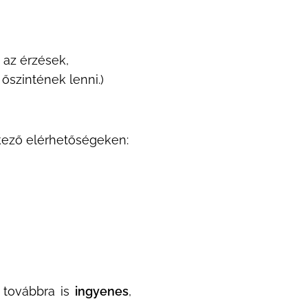
 az érzések,
szintének lenni.)
kező elérhetőségeken:
 továbbra is
ingyenes
,