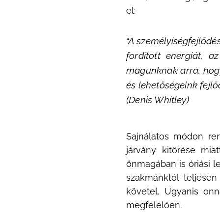
el:
"A személyiségfejlőd
fordított energiát, 
magunknak arra, hog
és lehetőségeink fejlő
(Denis Whitley)
Sajnálatos módon ren
járvány kitörése mia
önmagában is óriási lel
szakmánktól teljesen
követel. Ugyanis onn
megfelelően.