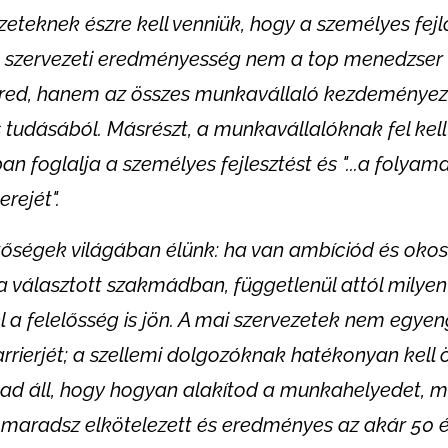
zeteknek észre kell venniük, hogy a személyes fe
"a szervezeti eredményesség nem a top menedzse
ered, hanem az összes munkavállaló kezdeményez
s tudásából. Másrészt, a munkavállalóknak fel kell
foglalja a személyes fejlesztést és "...a folyama
erejét".
tőségek világában élünk: ha van ambíciód és okos
 választott szakmádban, függetlenül attól milyen 
 a felelősség is jön. A mai szervezetek nem egyen
rrierjét; a szellemi dolgozóknak hatékonyan kel
ad áll, hogy hogyan alakítod a munkahelyedet, mi
 maradsz elkötelezett és eredményes az akár 50 é