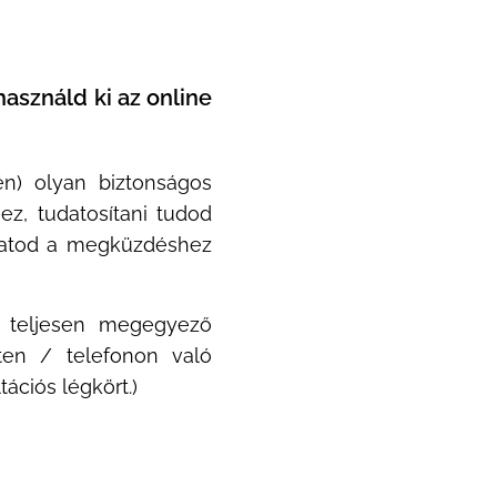
asználd ki az online
n) olyan biztonságos
z, tudatosítani tudod
thatod a megküzdéshez
l teljesen megegyező
eten / telefonon való
ációs légkört.)