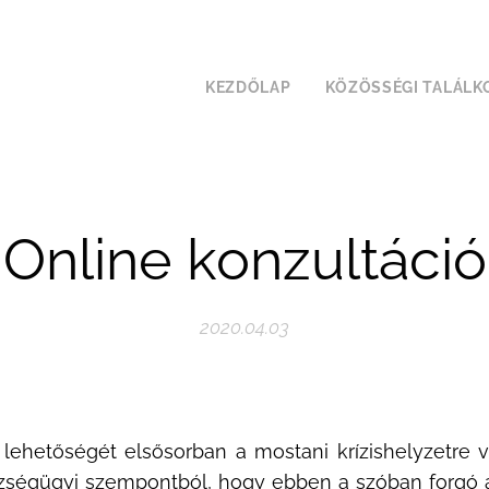
KEZDŐLAP
KÖZÖSSÉGI TALÁLK
Online konzultáció
2020.04.03
 lehetőségét elsősorban a mostani krízishelyzetre v
észségügyi szempontból, hogy ebben a szóban forgó á