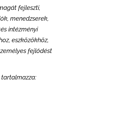
agát fejleszti,
dók, menedzserek,
és intézményi
hoz, eszközökhöz,
személyes fejlődést
 tartalmazza: