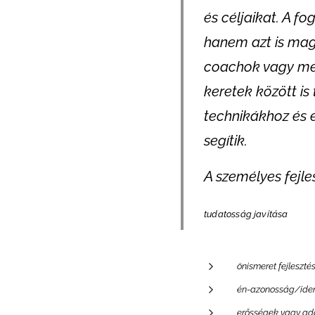
és céljaikat. A f
hanem azt is mag
coachok vagy men
keretek között i
technikákhoz és 
segítik.
A személyes fejle
tudatosság javítása
önismeret fejleszté
én-azonosság/ident
erősségek vagy ado