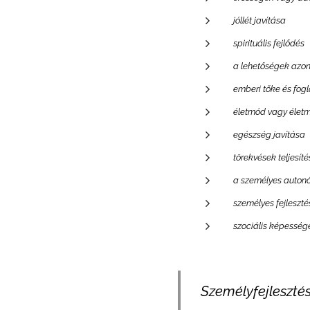
jóllét javítása
spirituális fejlődés
a lehetőségek azon
emberi tőke és fog
életmód vagy élet
egészség javítása
törekvések teljesíté
a személyes autonó
személyes fejleszt
szociális képessége
Személyfejleszté