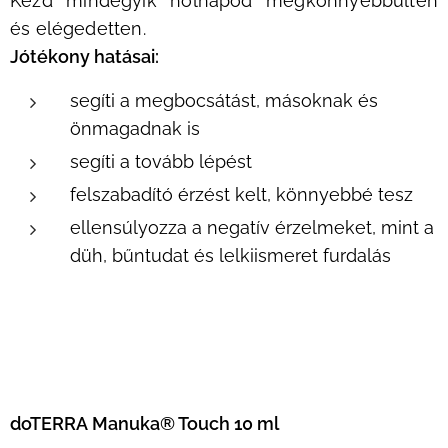
Kezd mindegyik holnapod megkönnyebbülten
és elégedetten.
Jótékony hatásai:
segíti a megbocsátást, másoknak és
önmagadnak is
segíti a tovább lépést
felszabadító érzést kelt, könnyebbé tesz
ellensúlyozza a negatív érzelmeket, mint a
düh, bűntudat és lelkiismeret furdalás
doTERRA
Manuka
® Touch 10 ml