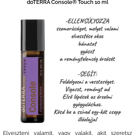
doTERRA Console® Touch 10 ml
Elveszteni valamit, vagy valakit, akit szeretsz