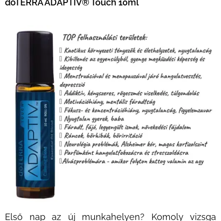
doTERRA ADAPTIV® Touch 10ml
Első nap az új munkahelyen? Komoly vizsga