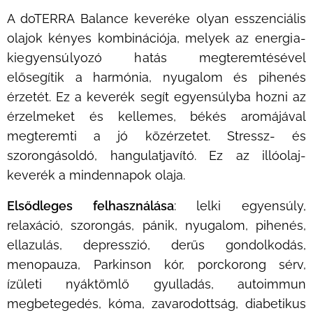
A doTERRA Balance keveréke olyan esszenciális
olajok kényes kombinációja, melyek az
energia-
kiegyensúlyozó hatás
megteremtésével
elősegítik a harmónia, nyugalom és pihenés
érzetét. Ez a keverék segít egyensúlyba hozni az
érzelmeket és kellemes, békés aromájával
megteremti a jó közérzetet. Stressz- és
szorongásoldó, hangulatjavító. Ez az illóolaj-
keverék a mindennapok olaja.
Elsődleges felhasználása
: lelki egyensúly,
relaxáció, szorongás, pánik, nyugalom, pihenés,
ellazulás, depresszió, derűs gondolkodás,
menopauza, Parkinson kór, porckorong sérv,
ízületi nyáktömlő gyulladás, autoimmun
megbetegedés, kóma, zavarodottság, diabetikus