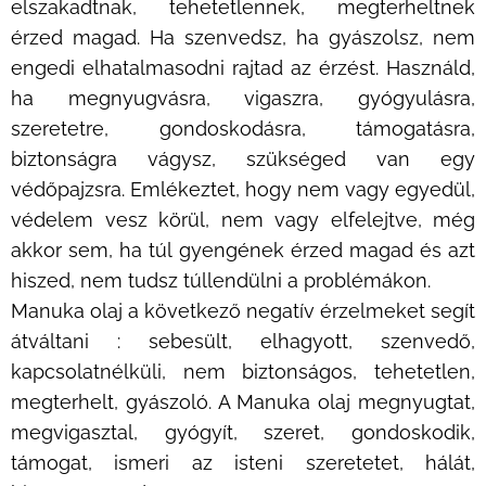
elszakadtnak, tehetetlennek, megterheltnek
érzed magad. Ha szenvedsz, ha gyászolsz, nem
engedi elhatalmasodni rajtad az érzést. Használd,
ha megnyugvásra, vigaszra, gyógyulásra,
szeretetre, gondoskodásra, támogatásra,
biztonságra vágysz, szükséged van egy
védőpajzsra. Emlékeztet, hogy nem vagy egyedül,
védelem vesz körül, nem vagy elfelejtve, még
akkor sem, ha túl gyengének érzed magad és azt
hiszed, nem tudsz túllendülni a problémákon.
Manuka olaj a következő negatív érzelmeket segít
átváltani : sebesült, elhagyott, szenvedő,
kapcsolatnélküli, nem biztonságos, tehetetlen,
megterhelt, gyászoló. A Manuka olaj megnyugtat,
megvigasztal, gyógyít, szeret, gondoskodik,
támogat, ismeri az isteni szeretetet, hálát,