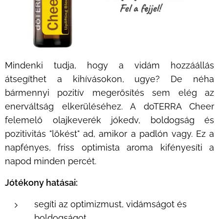
Mindenki tudja, hogy a vidám hozzáállás
átsegíthet a kihívásokon, ugye? De néha
bármennyi pozitív megerősítés sem elég az
enerváltság elkerüléséhez. A doTERRA Cheer
felemelő olajkeverék jókedv, boldogság és
pozitivitás "lökést" ad, amikor a padlón vagy. Ez a
napfényes, friss optimista aroma kifényesíti a
napod minden percét.
Jótékony hatásai:
segíti az optimizmust, vidámságot és
boldogságot