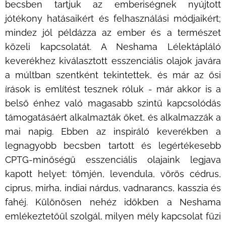
becsben tartjuk az emberiségnek nyújtott
jótékony hatásaikért és felhasználási módjaikért;
mindez jól példázza az ember és a természet
közeli kapcsolatát. A Neshama Lélektápláló
keverékhez kiválasztott esszenciális olajok javára
a múltban szentként tekintettek, és már az ősi
írások is említést tesznek róluk - már akkor is a
belső énhez való magasabb szintű kapcsolódás
támogatásáért alkalmazták őket, és alkalmazzák a
mai napig. Ebben az inspiráló keverékben a
legnagyobb becsben tartott és legértékesebb
CPTG-minőségű esszenciális olajaink legjava
kapott helyet: tömjén, levendula, vörös cédrus,
ciprus, mirha, indiai nárdus, vadnarancs, kasszia és
fahéj. Különösen nehéz időkben a Neshama
emlékeztetőül szolgál, milyen mély kapcsolat fűzi