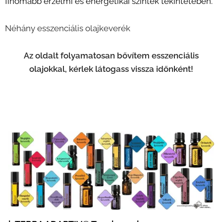
finomabb érzelmi és energetikai szintek tekintetében.
Néhány esszenciális olajkeverék
Az oldalt folyamatosan bővítem esszenciális
olajokkal, kérlek látogass vissza időnként!