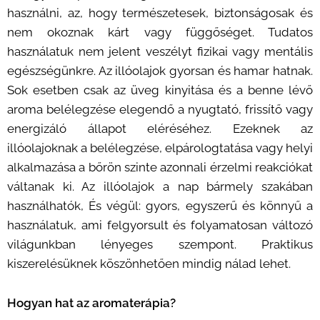
használni, az, hogy természetesek, biztonságosak és
nem okoznak kárt vagy függőséget. Tudatos
használatuk nem jelent veszélyt fizikai vagy mentális
egészségünkre. Az illóolajok gyorsan és hamar hatnak.
Sok esetben csak az üveg kinyitása és a benne lévő
aroma belélegzése elegendő a nyugtató, frissítő vagy
energizáló állapot eléréséhez. Ezeknek az
illóolajoknak a belélegzése, elpárologtatása vagy helyi
alkalmazása a bőrön szinte azonnali érzelmi reakciókat
váltanak ki. Az illóolajok a nap bármely szakában
használhatók, És végül: gyors, egyszerű és könnyű a
használatuk, ami felgyorsult és folyamatosan változó
világunkban lényeges szempont. Praktikus
kiszerelésüknek köszönhetően mindig nálad lehet.
Hogyan hat az aromaterápia?