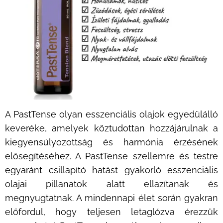
A PastTense olyan esszenciális olajok egyedülálló
keveréke, amelyek köztudottan hozzájárulnak a
kiegyensúlyozottság és harmónia érzésének
elősegítéséhez. A PastTense szellemre és testre
egyaránt csillapító hatást gyakorló esszenciális
olajai pillanatok alatt ellazítanak és
megnyugtatnak. A mindennapi élet során gyakran
előfordul, hogy teljesen letaglózva érezzük