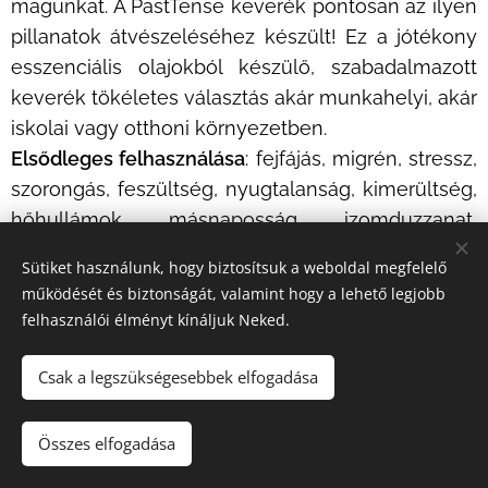
magunkat. A PastTense keverék pontosan az ilyen
pillanatok átvészeléséhez készült! Ez a jótékony
esszenciális olajokból készülő, szabadalmazott
keverék tökéletes választás akár munkahelyi, akár
iskolai vagy otthoni környezetben.
Elsődleges felhasználása
: fejfájás, migrén, stressz,
szorongás, feszültség, nyugtalanság, kimerültség,
hőhullámok, másnaposság, izomduzzanat,
nyakfájdalom
Sütiket használunk, hogy biztosítsuk a weboldal megfelelő
működését és biztonságát, valamint hogy a lehető legjobb
felhasználói élményt kínáljuk Neked.
doTERRA Peace® Touch 10ml
Csak a legszükségesebbek elfogadása
Összes elfogadása