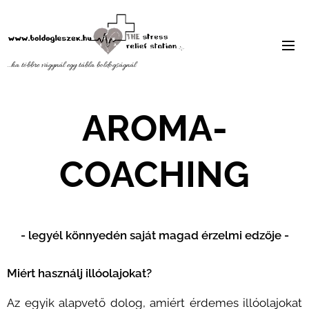
...ha többre vágynál egy tábla
boldogságnál
AROMA-
COACHING
- legyél könnyedén saját magad érzelmi
edzője -
Miért használj illóolajokat?
Az egyik alapvető dolog, amiért érdemes illóolajokat