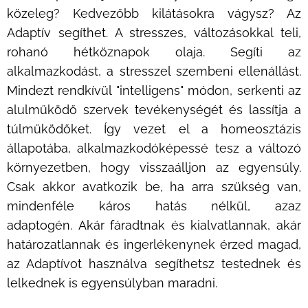
közeleg? Kedvezőbb kilátásokra vágysz? Az
Adaptív segíthet. A stresszes, változásokkal teli,
rohanó hétköznapok olaja. Segíti az
alkalmazkodást, a stresszel szembeni ellenállást.
Mindezt rendkívül "intelligens" módon, serkenti az
alulműködő szervek tevékenységét és lassítja a
túlműködőket. Így vezet el a homeosztázis
állapotába, alkalmazkodóképessé tesz a változó
környezetben, hogy visszaálljon az egyensúly.
Csak akkor avatkozik be, ha arra szükség van,
mindenféle káros hatás nélkül, azaz
adaptogén. Akár fáradtnak és kialvatlannak, akár
határozatlannak és ingerlékenynek érzed magad,
az Adaptívot használva segíthetsz testednek és
lelkednek is egyensúlyban maradni.