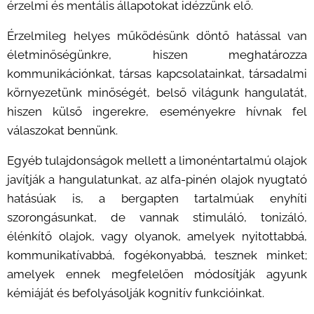
érzelmi és mentális állapotokat idézzünk elő.
Érzelmileg helyes működésünk döntő hatással van
életminőségünkre, hiszen meghatározza
kommunikációnkat, társas kapcsolatainkat, társadalmi
környezetünk minőségét, belső világunk hangulatát,
hiszen külső ingerekre, eseményekre hívnak fel
válaszokat bennünk.
Egyéb tulajdonságok mellett a limonéntartalmú olajok
javítják a hangulatunkat, az alfa-pinén olajok nyugtató
hatásúak is, a bergapten tartalmúak enyhíti
szorongásunkat, de vannak stimuláló, tonizáló,
élénkítő olajok, vagy olyanok, amelyek nyitottabbá,
kommunikatívabbá, fogékonyabbá, tesznek minket;
amelyek ennek megfelelően módosítják agyunk
kémiáját és befolyásolják kognitív funkcióinkat.