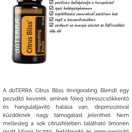
A doTERRA Citrus Bliss (Invigorating Blend) egy
pezsdítő keverék, aminek főleg stresszcsökkentő
és hangulatjavító hatása van; depresszióval
küzdőknek nagy támogatást jelenthet. Nem
mellesleg a sok citrusfélében található limonén
miatt kitűnő tisztító, fertőtlenítő és immunerősítő