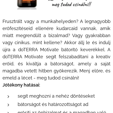
Frusztrált vagy a munkahelyeden? A legnagyobb
erőfeszítéseid ellenére kudarcaid vannak, amik
miatt megrendült a bizalmad? Vagy gyakrabban
vagy cinikus, mint kellene? Akkor állj le és indulj
újra a doTERRA Motivate bátorító keverékkel. A
doTERRA Motivate segít felszabadítani a kreatív
erőid, és kiváltja a bátorságot, amely a saját
magadba vetett hitben gyökerezik. Menj előre, és
emeld a lécet - meg tudod csinálni!
Jótékony hatásai:
segít meghozni a nehéz döntéseket
bátorságot és határozottságot ad
erősíti az önbizalmat és a magadban való