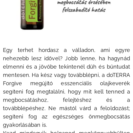
Egy terhet hordasz a válladon, ami egyre
nehezebb lesz idővel? Jobb lenne, ha hagynád
elmenni és a jövőbe tekintenél düh és bűntudat
mentesen. Ha kész vagy továbblépni, a doTERRA
Forgive megújító esszenciális olajkeverék
segíteni fog megtalálni, hogy mit kell tenned a
megbocsátáshoz, felejtéshez és a
továbblépéshez. Ne mástól várd a feloldozást;
segíteni fog az egészséges önmegbocsátás
gyakorlásában is.